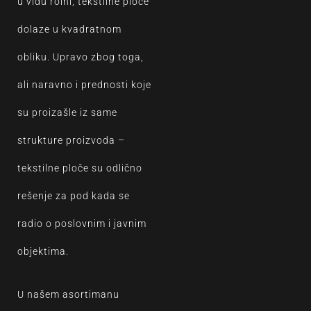
u vidu rolni, tekstilne ploče
dolaze u kvadratnom
obliku. Upravo zbog toga,
ali naravno i prednosti koje
su proizašle iz same
strukture proizvoda –
tekstilne ploče su odlično
rešenje za pod kada se
radio o poslovnim i javnim
objektima.
U našem asortimanu