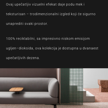
Ovaj upečatljiv vizuelni efekat daje podu mek i
teksturisan – trodimenzionalni izgled koji će sigurno
unaprediti svaki prostor.
100% reciklabilni, sa impresivno niskom emisijom
ugljen–dioksida, ova kolekcija je dostupna u dvanaest
upečatljivih dezena.