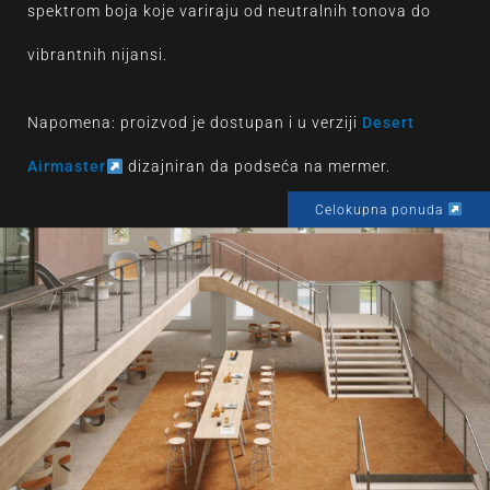
spektrom boja koje variraju od neutralnih tonova do
vibrantnih nijansi.
Napomena: proizvod je dostupan i u verziji
Desert
Airmaster
dizajniran da podseća na mermer.
Celokupna ponuda