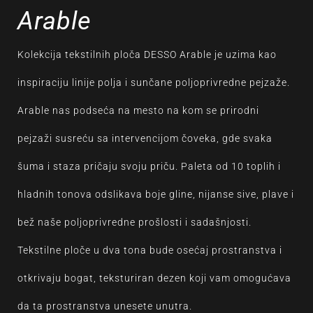
Arable
Kolekcija tekstilnih ploča DESSO Arable je uzima kao
inspiraciju linije polja i sunčane poljoprivredne pejzaže.
Arable nas podseća na mesto na kom se prirodni
pejzaži susreću sa intervencijom čoveka, gde svaka
šuma i staza pričaju svoju priču. Paleta od 10 toplih i
hladnih tonova odslikava boje gline, nijanse sive, plave i
bež naše poljoprivredne prošlosti i sadašnjosti.
Tekstilne ploče u dva tona bude osećaj prostranstva i
otkrivaju bogat, teksturiran dezen koji vam omogućava
da ta prostranstva unesete unutra.