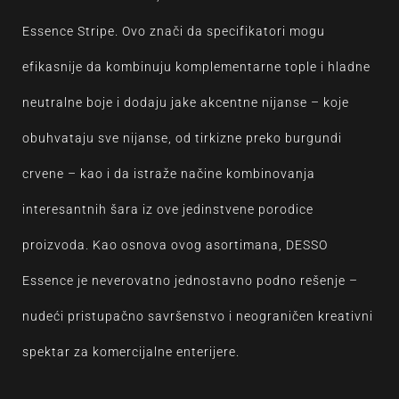
Essence Stripe. Ovo znači da specifikatori mogu
efikasnije da kombinuju komplementarne tople i hladne
neutralne boje i dodaju jake akcentne nijanse – koje
obuhvataju sve nijanse, od tirkizne preko burgundi
crvene – kao i da istraže načine kombinovanja
interesantnih šara iz ove jedinstvene porodice
proizvoda. Kao osnova ovog asortimana, DESSO
Essence je neverovatno jednostavno podno rešenje –
nudeći pristupačno savršenstvo i neograničen kreativni
spektar za komercijalne enterijere.