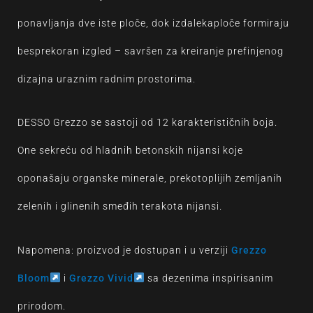
ponavljanja dve iste ploče, dok izdalekaploče formiraju
besprekoran izgled – savršen za kreiranje prefinjenog
dizajna uraznim radnim prostorima.
DESSO Grezzo se sastoji od 12 karakterističnih boja.
One sekreću od hladnih betonskih nijansi koje
oponašaju organske minerale, prekotoplijih zemljanih
zelenih i glinenih smeđih terakota nijansi.
Napomena: proizvod je dostupan i u verziji
Grezzo
Bloom
i
Grezzo Vivid
sa dezenima inspirisanim
prirodom.