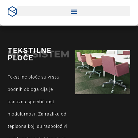
Пређи
на
садржај
TEKSTILNE
PLOČE
Tekstilne ploče su vrsta
podnih obloga čija je
osnovna specifičnost
modularnost. Za razliku od
tepisona koji su raspoloživi