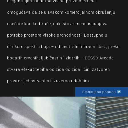
elegantnijim. Dodatna visina pruža mekoću i
omogućava da se u svakom komercijalnom okruženju
osećate kao kod kuće, dok istovremeno ispunjava
potrebe prostora visoke prohodnosti. Dostupna u
širokom spektru boja – od neutralnih braon i bež, preko
bogatih crvenih, ljubičastih i zlatnih – DESSO Arcade
stvara efekat tepiha od zida do zida i čini zatvoren
prostor jedinstvenim i izuzetno udobnim.
Celokupna ponuda