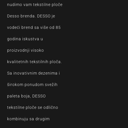
nudimo vam tekstilne ploče
Desso brenda. DESSO je
vodeći brend sa više od 85
godina iskustva u
proizvodnji visoko
kvalitetnih tekstilnih ploča.
Sa inovativnim dezenima i
širokom ponudom svežih
paleta boja, DESSO
tekstilne ploče se odlično
kombinuju sa drugim