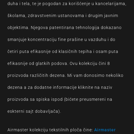
duha i tela, te je pogodan za korišćenje u kancelarijama,
školama, zdravstvenim ustanovama i drugim javnim
objektima. Njegova patentirana tehnologija dokazano
smanjuje koncentraciju fine prašine u vazduhu i do
četiri puta efikasnije od klasičnih tepiha i osam puta
efikasnije od glatkih podova. Ovu kolekciju čini 8
proizvoda različitih dezena. Mi vam donosimo nekoliko
dezena a za dodatne informacije kliknite na naziv
proizvoda sa spiska ispod (bićete preusmereni na
eskterni sajt dobavljača).
Airmaster kolekciju tekstilnih ploča čine:
Airmaster