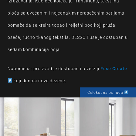
izražavanja. Kao deo kolekcije Transitions, tekstilna
ploča sa uvećanim i nejednakim nerasečenim petljama
pomaže da se kreira topao i reljefni pod koji pruža
osećaj ručno tkanog tekstila. DESSO Fuse je dostupan u
sedam kombinacija boja.
Napomena: proizvod je dostupan i u verziji
Fuse Create
koji donosi nove dezene.
Celokupna ponuda