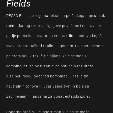
Fields
DESSO Fields je reljefna tekstilna ploča koja daje utisak
ručno tkanog tekstila. Njegove povećane i nepravilne
petlje pomažu u stvaranju vrlo taktilnih podova koji će
svaki prostor učiniti toplim i ugodnim. Sa savremenom
paletom od 37 različitih nijansi koje se mogu
kombinovati za postizanje jedinstvenih rezultata,
dizajneri mogu odabrati kombinaciju različitih
neutralnih tonova ili uparivanje svetlih boja sa
začinjenijim nijansama za bogat estetski izgled.
Dodatno proširujući asortiman, Fields se može