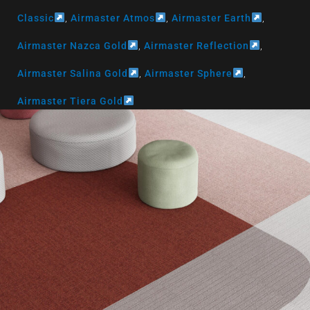
Classic
,
Airmaster Atmos
,
Airmaster Earth
,
Airmaster Nazca Gold
,
Airmaster Reflection
,
Airmaster Salina Gold
,
Airmaster Sphere
,
Airmaster Tiera Gold