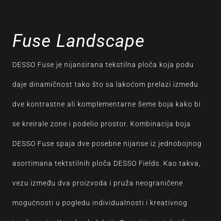
Fuse Landscape
DESSO Fuse je nijansirana tekstilna ploča koja podu
daje dinamičnost tako što sa lakoćom prelazi između
dve kontrastne ali komplementarne šeme boja kako bi
se kreirale zone i podelio prostor. Kombinacija boja
DESSO Fuse spaja dve posebne nijanse iz jednobojnog
asortimana tektstilnih ploča DESSO Fields. Kao takva,
vezu između dva proizvoda i pruža neograničene
mogućnosti u pogledu individualnosti i kreativnog