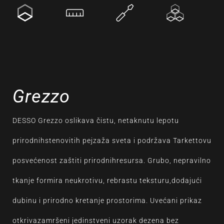
Grezzo
DESSO Grezzo oslikava čistu, netaknutu lepotu
prirodnihstenovitih pejzaža sveta i podržava Tarkettovu
posvećenost zaštiti prirodnihresursa. Grubo, nepravilno
tkanje formira neukrotivu, rebrastu teksturu,dodajući
dubinu i prirodno kretanje prostorima. Uvećani prikaz
otkrivazamršeni jedinstveni uzorak dezena bez